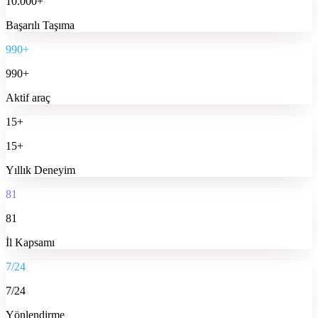
10.000+
Başarılı Taşıma
990+
990+
Aktif araç
15+
15+
Yıllık Deneyim
81
81
İl Kapsamı
7/24
7/24
Yönlendirme